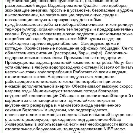
термоизоляцию, позволяющую снижать тепловые потери
разогреваемой воды. Водонагреватели Quattro - это приборы,
экономящие энергию, простые в установке, безопасные и удобн
в использовании, не загрязняющие окружающую среду и
позволяющие получать горячую воду для любых
нужд.Безопасность работы прибора обеспечивают и контролиру
терморегулятор, ограничитель температуры и предохранительн
клапан. Воду из нагревателя можно подвести к нескольким точк
потребления воды.Водонагреватели NIBE нужны везде, где
необходимо горячее водоснабжение: Загородные дома и
коттеджи Хозяйственные помещения офисных площадей Сект
общественного питания (рестораны, бары, кафе) Спортивно-
оздоровительные комплексы Промышленные предприятия
Преимущества водонагревателей косвенного нагрева: Могут бы
установлены в любую водопроводную систему Позволяют питат
несколько точек водопотребления Работают со всеми видами
отопительных котлов Нагревают воду за счет мощности
работающего отопительного котла, не потребляя при этом
никакой дополнительной энергии Обеспечивают высокую скорос
нагрева воды Минимизируют тепловые потери благодаря
внутренней теплоизоляции Обладают дополнительной защитой 
коррозии за счет специального термостойкого покрытия
внутреннего резервуара и магниевого анода увеличенного
сечения Безопасны и надежны, что подтверждается
производителем с помощью специальных испытаний внутренне
стального резервуара, проходящего под давлением 40Бар
Универсальны в использовании: если нет необходимости включа
отопительное оборудование, то водонагреватели NIBE могут