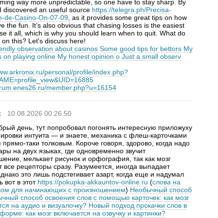
ming way more unpredictable, so one have to stay sharp. By
 I discovered an useful source
https://telegra.ph/Precisa-
n-de-Casino-On-07-09
, as it provides some great tips on how
e the fun. It’s also obvious that chasing losses is the easiest
se it all, which is why you should learn when to quit. What do
 on this? Let's discuss here!
iendly observation about casinos
Some good tips for bettors
My
 on playing online
My honest opinion o
Just a small observ
ww.arkronix.ru/personal/profile/index.php?
ME=profile_view&UID=16885
forum.enes26.ru/member.php?u=16154
x
10.08.2026 00:26:50
брый день, тут попробовал погонять интересную приложуху
нировки интуита — и знаете, механика с флеш-карточками
 прямо-таки толковым. Короче говоря, здорово, когда надо
ары на двух языках, где одновременно звучит
шение, мелькает рисунок и орфография, так как мозг
 все рецепторы сразу. Разумеется, иногда выпадает
однако это лишь подстегивает азарт, когда еще и надумал
ь вот в этот
https://pokupka-akkauntov-online.ru
(
слова на
ком для начинающих с произношением
)
Необычный способ
чный способ освоения слов с помощью карточек: как мозг
ся на аудио и визуалочку?
Новый подход прокачки слов в
форме: как мозг включается на озвучку и картинки?