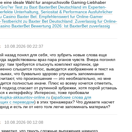
ie eine ideale Wahl fur anspruchsvolle Gaming-Liebhaber
.
Gro?er Test zu Baxt
BaxterBet Deutschland im Experten-
erfekte Unterhaltung, Seriositat & Performance
Ausfuhrlicher
zu Casino Baxter Bet: Empfehlenswert fur Online-Gamer
-Testbericht zu Baxter Bet Deutschland: Zuverlassig fur Online-
asino BaxterBet Bewertung 2026: Ist BaxterBet zuverlassig
x
10.08.2026 00:22:37
й назад понял для себя, что зубрить новые слова еще
огда задействованы враз пара рганов чувств. Вчера погонял
ру: там требуется отыснуть комплект картинок, где
менно слышится голос, выводится изображение и текст на
языках, что буквально здорово улучшить запоминание.
считают, что произношение — это необязательно, но мне
дится полностью иначе. Плюс ко всему хочется отметить,
й подход спасает от рутинной зубрежки, хотя порой устаешь
ься к интерфейсу. Интересно, тоже пробовали
pokupka-akkauntov-online.ru
(
арабские слова для
щих с переводом
) в этих тренажерах? Что думаете насчет
дход и есть ли от него толк легче запоминать материал?
x
10.08.2026 00:12:08
 заметил, что тянуть сложные выражения намного