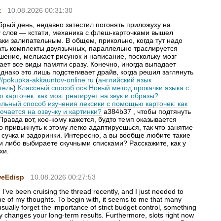
x
10.08.2026 00:31:30
брый день, недавно затестил погонять приложуху на
у слов — кстати, механика с флеш-карточками вышел
ки залипательным. В общем, прикольно, когда тут надо
ать комплекты двуязычных, параллельно траслируется
шение, мелькает рисунок и написание, поскольку мозг
ает все виды памяти сразу. Конечно, иногда выпадает
однако это лишь подстегивает драйв, когда решил заглянуть
://pokupka-akkauntov-online.ru
(
английский язык
тель
)
Классный способ осв
Новый метод прокачки языка с
карточек: как мозг реагирует на звук и образы?
ельный способ изучения лексики с помощью карточек: как
ючается на озвучку и картинки?
a384b37 , чтобы подтянуть
Правда вот, кое-кому кажется, будто темп оказывается
о привыкнуть к этому легко адаптируешься, так что занятие
 сучка и задоринки. Интересно, а вы вообще любите такие
и либо выбираете скучными списками? Расскажите, как у
хи.
eEdisp
10.08.2026 00:27:53
 I've been cruising the thread recently, and I just needed to
e of my thoughts. To begin with, it seems to me that many
sually forget the importance of strict budget control, something
ly changes your long-term results. Furthermore, slots right now