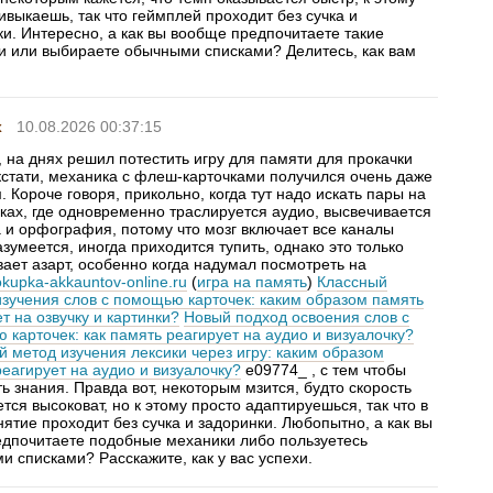
ивыкаешь, так что геймплей проходит без сучка и
и. Интересно, а как вы вообще предпочитаете такие
и или выбираете обычными списками? Делитесь, как вам
x
10.08.2026 00:37:15
 на днях решил потестить игру для памяти для прокачки
кстати, механика с флеш-карточками получился очень даже
 Короче говоря, прикольно, когда тут надо искать пары на
ыках, где одновременно траслируется аудио, высвечивается
а и орфография, потому что мозг включает все каналы
азумеется, иногда приходится тупить, однако это только
ает азарт, особенно когда надумал посмотреть на
pokupka-akkauntov-online.ru
(
игра на память
)
Классный
изучения слов с помощью карточек: каким образом память
т на озвучку и картинки?
Новый подход освоения слов с
карточек: как память реагирует на аудио и визуалочку?
 метод изучения лексики через игру: каким образом
еагирует на аудио и визуалочку?
e09774_ , с тем чтобы
ь знания. Правда вот, некоторым мзится, будто скорость
тся высоковат, но к этому просто адаптируешься, так что в
нятие проходит без сучка и задоринки. Любопытно, а как вы
едпочитаете подобные механики либо пользуетесь
 списками? Расскажите, как у вас успехи.