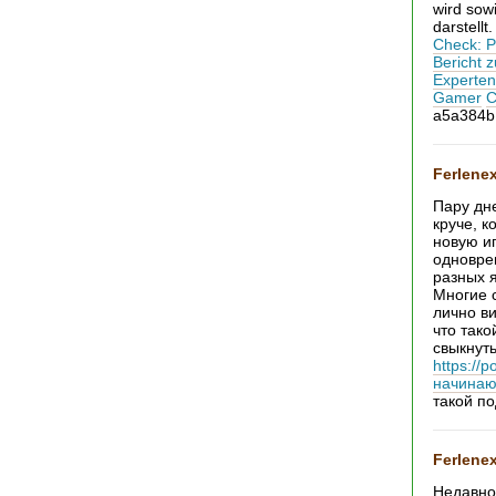
wird sow
darstellt
Check: P
Bericht 
Experten
Gamer
C
a5a384b
Ferlene
Пару дне
круче, к
новую иг
одновре
разных 
Многие 
лично ви
что тако
свыкнут
https://
начинаю
такой по
Ferlene
Недавно