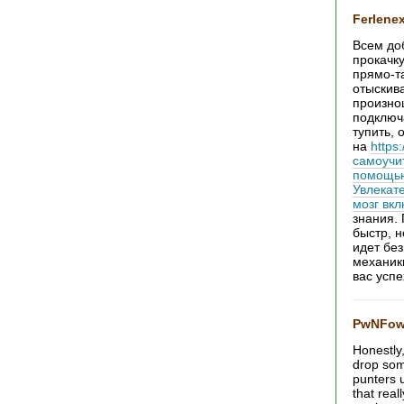
Ferlene
Всем до
прокачк
прямо-та
отыскив
произно
подключ
тупить, 
на
https
самоучи
помощью 
Увлекат
мозг вкл
знания. 
быстр, н
идет без
механик
вас успе
PwNFow
Honestly,
drop som
punters u
that real