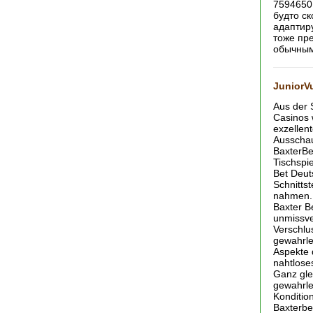
7594650 
будто ск
адаптир
тоже пр
обычным
JuniorV
Aus der 
Casinos w
exzellen
Ausschau
BaxterBe
Tischspi
Bet Deut
Schnitts
nahmen. 
Baxter Be
unmissver
Verschlu
gewahrlei
Aspekte 
nahtlose
Ganz gle
gewahrle
Konditio
Baxterbe