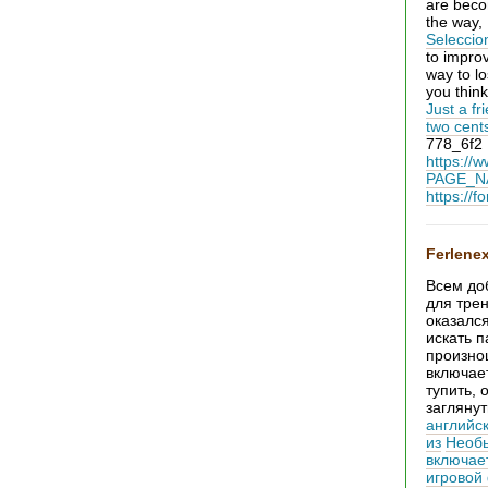
are beco
the way,
Seleccio
to improv
way to lo
you think
Just a fr
two cents
778_6f2
https://w
PAGE_NA
https://
Ferlene
Всем до
для тре
оказался
искать п
произно
включает
тупить, 
заглянут
английс
из
Необы
включает
игровой 