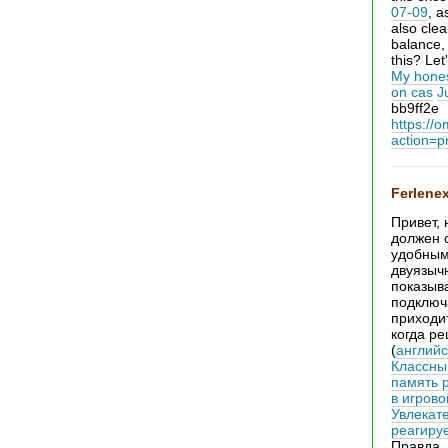
07-09
, a
also clea
balance,
this? Let
My hones
on cas
J
bb9ff2e
https://
action=p
Ferlene
Привет, 
должен 
удобным.
двуязыч
показыв
подключ
приходит
когда р
(
английс
Классны
память р
в игрово
Увлекате
реагируе
Правда, 