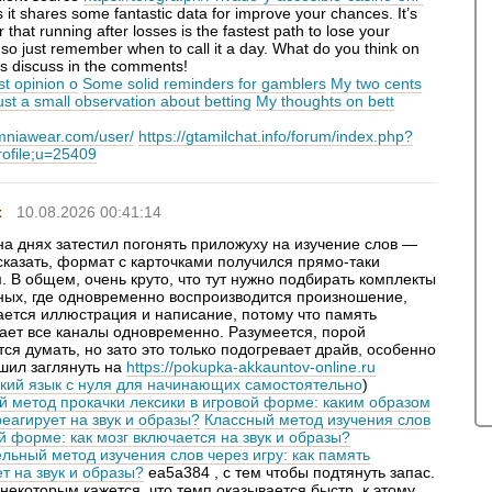
s it shares some fantastic data for improve your chances. It’s
r that running after losses is the fastest path to lose your
 so just remember when to call it a day. What do you think on
's discuss in the comments!
t opinion o
Some solid reminders for gamblers
My two cents
ust a small observation about betting
My thoughts on bett
omniawear.com/user/
https://gtamilchat.info/forum/index.php?
rofile;u=25409
x
10.08.2026 00:41:14
на днях затестил погонять приложуху на изучение слов —
сказать, формат с карточками получился прямо-таки
 В общем, очень круто, что тут нужно подбирать комплекты
ных, где одновременно воспроизводится произношение,
ается иллюстрация и написание, потому что память
ает все каналы одновременно. Разумеется, порой
ся думать, но зато это только подогревает драйв, особенно
ешил заглянуть на
https://pokupka-akkauntov-online.ru
кий язык с нуля для начинающих самостоятельно
)
й метод прокачки лексики в игровой форме: каким образом
еагирует на звук и образы?
Классный метод изучения слов
й форме: как мозг включается на звук и образы?
льный метод изучения слов через игру: как память
т на звук и образы?
ea5a384 , с тем чтобы подтянуть запас.
некоторым кажется, что темп оказывается быстр, к этому