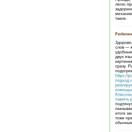
легко пр
задоринк
механик
такое.
Ferlene
Здорово,
слов — 
удобным.
двух яз
картинк
сразу. Р
подогрев
https://
подход 
реагируе
помощью 
Классный
память р
подтянут
оказывае
итоге за
тоже пр
обычными