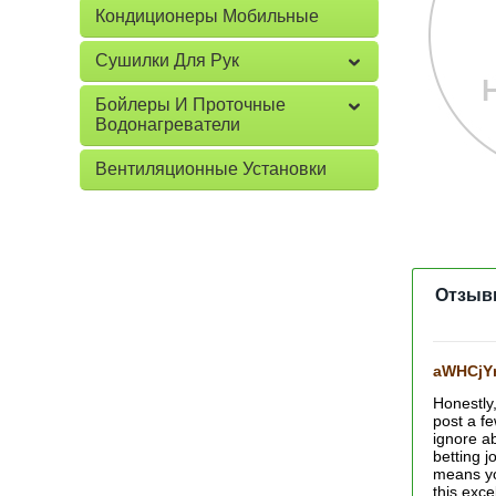
Кондиционеры Мобильные
Сушилки Для Рук
Бойлеры И Проточные
Водонагреватели
Вентиляционные Установки
Отзыв
aWHCjY
Honestly,
post a fe
ignore a
betting j
means yo
this exce