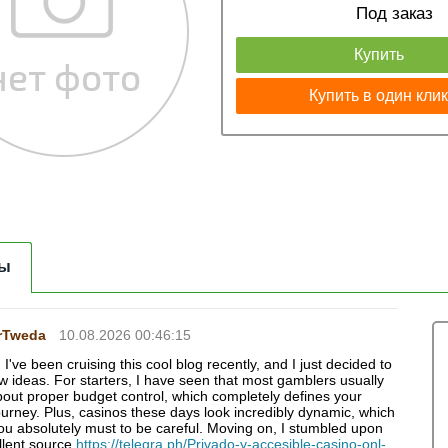
Под заказ
Купить
Купить в один кли
ы
rTweda
10.08.2026 00:46:15
 I've been cruising this cool blog recently, and I just decided to
w ideas. For starters, I have seen that most gamblers usually
bout proper budget control, which completely defines your
ourney. Plus, casinos these days look incredibly dynamic, which
u absolutely must to be careful. Moving on, I stumbled upon
llent source
https://telegra.ph/Privado-y-accesible-casino-onl-