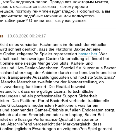
, чтобы подтянуть запас. Правда вот, некоторым мзится,
орость оказывается высоковат, к этому просто
уешься, поэтому геймплей идет гладко. Любопытно, а вы
едпочитаете подобные механики или пользуетесь
и таблицами? Отпишитесь, как у вас успехи.
us
10.08.2026 00:24:17
Sicht eines versierten Fachmanns im Bereich der virtuellen
ird schnell deutlich, dass die Plattform BaxterBet eine
te Option zeitgema?e Spieler reprasentiert
baxter bet
. Wer
 halt nach hochwertiger Casino-Unterhaltung ist, findet bei
t online eine riesige Menge von Slots, Karten- und
elen und Live-Dealer-Angeboten. Speziell fur Nutzer aus Baxter
schland uberzeugt der Anbieter durch eine benutzerfreundliche
telle, transparente Auszahlungsquoten und hochste Schutzma?
Manche Menschen zweifeln vor der Kontoerstellung, ob
t zuverlassig funktioniert. Die Realitat beweist
standlich, dass eine gultige Lizenz, fortschrittliche
sselungen und ein professioneller Support Sicherheit
sten. Das Plattform-Portal BaxterBet verbindet traditionelle
des Glucksspiels modernsten Funktionen, was fur ein
s und spannendes Gamer-Erlebnis auf allen Endgeraten sorgt.
ich ob auf dem Smartphone oder am Laptop, Baxter Bet
istet eine flussige Performance-Qualitat transparente
nen. Abschlie?end verdeutlicht der Marktvergleich, dass
t online jeglichen Erwartungen an zeitgema?es Spiel gerecht