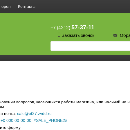
лерея
Контакты
57-37-11
+7 (4212)
Заказать звонок
Обра
новении вопросов, касающихся работы магазина, или наличий не н
ом:
я почта:
sale@et27.zvdd.ru
:
+0 000 00-00-00
,
#SALE_PHONE2#
ните форму