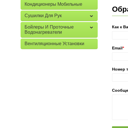
Кондиционеры Мобильные
Обр
Сушилки Для Рук
Бойлеры И Проточные
Как к В
Водонагреватели
Вентиляционные Установки
Email
*
Номер 
Сообще