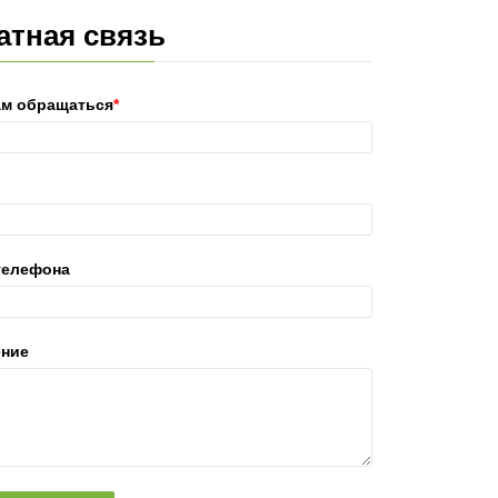
атная связь
ам обращаться
*
телефона
ние