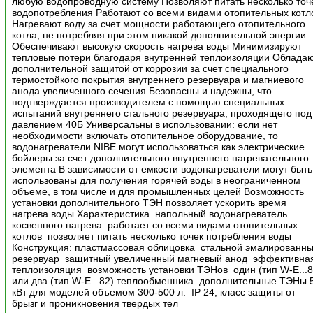
любую водопроводную систему Позволяют питать несколько точ
водопотребления Работают со всеми видами отопительных котл
Нагревают воду за счет мощности работающего отопительного
котла, не потребляя при этом никакой дополнительной энергии
Обеспечивают высокую скорость нагрева воды Минимизируют
тепловые потери благодаря внутренней теплоизоляции Облада
дополнительной защитой от коррозии за счет специального
термостойкого покрытия внутреннего резервуара и магниевого
анода увеличенного сечения Безопасны и надежны, что
подтверждается производителем с помощью специальных
испытаний внутреннего стального резервуара, проходящего под
давлением 40Б Универсальны в использовании: если нет
необходимости включать отопительное оборудование, то
водонагреватели NIBE могут использоваться как электрические
бойлеры за счет дополнительного внутреннего нагревательного
элемента В зависимости от емкости водонагреватели могут быть
использованы для получения горячей воды в неограниченном
объеме, в том числе и для промышленных целей Возможность
установки дополнительного ТЭН позволяет ускорить время
нагрева воды Характеристика напольный водонагреватель
косвенного нагрева работает со всеми видами отопительных
котлов позволяет питать несколько точек потребления воды
Конструкция: пластмассовая облицовка стальной эмалированн
резервуар защитный увеличенный магневый анод эффективна
теплоизоляция возможность установки ТЭНов один (тип W-E...8
или два (тип W-E...82) теплообменника дополнительные ТЭНы 
кВт для моделей объемом 300-500 л. IP 24, класс защиты от
брызг и проникновения твердых тел