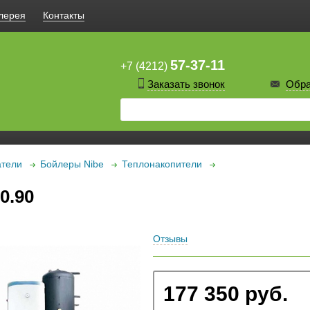
лерея
Контакты
57-37-11
+7 (4212)
Заказать звонок
Обра
атели
Бойлеры Nibe
Теплонакопители
0.90
Отзывы
177 350 руб.