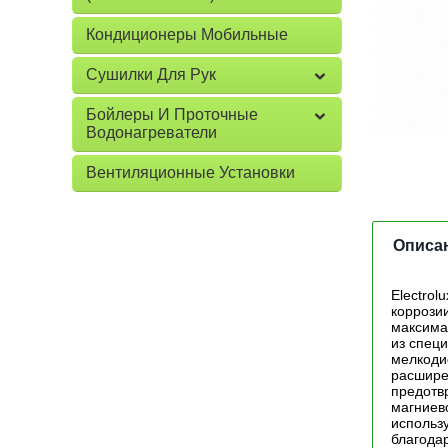
Кондиционеры Мобильные
Сушилки Для Рук
Бойлеры И Проточные
Водонагреватели
Вентиляционные Установки
Описа
Electro
коррози
максима
из специ
мелкоди
расшире
предотв
магниев
использ
благода