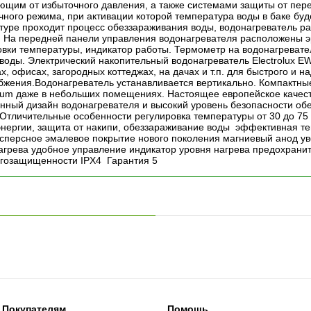
щим от избыточного давления, а также системами защиты от пере
ного режима, при активации которой температура воды в баке буд
туре проходит процесс обеззараживания воды, водонагреватель р
 На передней панели управления водонагревателя расположены э
овки температуры, индикатор работы. Термометр на водонагревате
 воды. Электрический накопительный водонагреватель Electrolux 
х, офисах, загородных коттеджах, на дачах и т.п. для быстрого и 
бжения.Водонагреватель устанавливается вертикально. Компактные
um даже в небольших помещениях. Настоящее европейское качест
нный дизайн водонагревателя и высокий уровень безопасности об
 Отличительные особенности регулировка температуры от 30 до 75
энергии, защита от накипи, обеззараживание воды эффективная те
сперсное эмалевое покрытие нового поколения магниевый анод ув
нагрева удобное управление индикатор уровня нагрева предохрани
гозащищенности IPX4 Гарантия 5
Покупателям
Помощь