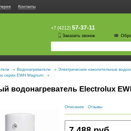
лерея
Контакты
57-37-11
+7 (4212)
Заказать звонок
Обра
атели
Водонагреватели
Электрические накопительные водон
olux серии EWH Magnum
ый водонагреватель Electrolux E
Описание
Отзывы
7 488 руб.