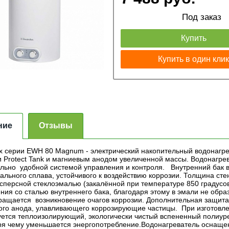
Под заказ
Купить
Купить в один кли
ние
Отзывы
lux серии EWH 80 Magnum - электрический накопительный водонагре
и Protect Tank и магниевым анодом увеличенной массы. Водонагре
льно удобной системой управления и контроля. Внутренний бак 
ального сплава, устойчивого к воздействию коррозии. Толщина сте
сперсной стеклоэмалью (закалённой при температуре 850 градус
ния со сталью внутреннего бака, благодаря этому в эмали не обр
ращается возникновение очагов коррозии. Дополнительная защита 
ого анода, улавливающего коррозирующие частицы. При изготовле
уется теплоизолирующий, экологически чистый вспененный полиуре
ря чему уменьшается энергопотребление.Водонагреватель оснащ