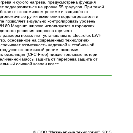
грева и сухого нагрева, предусмотрена функция
ет поддерживаться на уровне 55 градусов. При такой
аботает в экономичном режиме и защищён от
ргономичные ручки включения водонагревателя и
ле позволяет визуально контролировать уровень
EWH 80 Magnum широко используется в городских
надежного решения вопросов горячего
 размеры позволяют устанавливать Electrolux EWH
во, основанное на современных технологиях,
еспечивает возможность надежной и стабильной
 градусов экономичный режим: экономия
плоизоляция (CFC-Free) низкие тепловые потери
еличенной массы защита от перегрева защита от
тельный сливной клапан класс
© ООО "Инженерные технологии", 2015