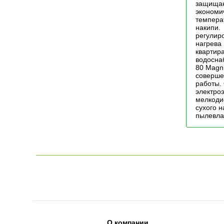
защищаю
экономич
темпера
накипи.
регулир
нагрева
квартира
водосна
80 Magn
соверше
работы.
электро
мелкоди
сухого 
пылевла
О компании