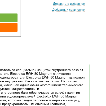
Добавить в избранное
Добавить к сравнению
к
ватель со специальной защитой внутреннего бака от
ватель Electrolux EWH 80 Magnum отличается
водонагревателя Electrolux EWH 80 Magnum выполнен
нок внутреннего бака составляет 2 мм. Он покрыт
ов), имеющей одинаковый коэффициент термического
азуются микротрещины, и
внутреннего бака обеспечивается за счёт наличия
нии водонагревателей Electrolux EWH 80 Magnum
тан, который сводит тепловые потери к минимуму,
ен предохранительным сливным клапаном,