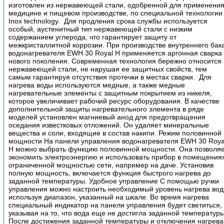
изготовлен из нержавеющей стали, одобренной для применения
медицине и пищевом производстве, по специальной технологии
Inox technology. Для продления срока службы используется
особый, аустенитный тип нержавеющей стали с низким
содержанием углерода, что гарантирует защиту от
межкристаллитной коррозии. При производстве внутреннего бак
водонагревателя EWH 30 Royal H применяется аргонная сварка
нового поколения. Современная технология бережно относится 
нержавеющей стали, не нарушая ее защитных свойств, тем
самым гарантируя отсутствия протечки в местах сварки. Для
нагрева воды используются медные, а также медные
нагревательные элементы с защитным покрытием из никеля,
которое увеличивает рабочий ресурс оборудования. В качестве
дополнительной защиты нагревательного элемента в ряде
моделей установлен магниевый анод для предотвращения
оседания известковых отложений. Он удаляет минеральные
вещества и соли, входящие в состав накипи. Режим половинной
мощности На панели управления водонагревателя EWH 30 Roya
H можно выбрать функцию половинной мощности. Она позволя
экономить электроэнергию и использовать прибор в помещениях
ограниченной мощностью сети, например на даче. Установив
полную мощность, включается функция быстрого нагрева до
заданной температуры. Удобное управление С помощью ручки
управления можно настроить необходимый уровень нагрева вод
используя диапазон, указанный на шкале. Во время нагрева
специальный индикатор на панели управления будет светиться,
указывая на то, что вода еще не достигла заданной температуры
После достижения заданной температуры и отключения нагрева