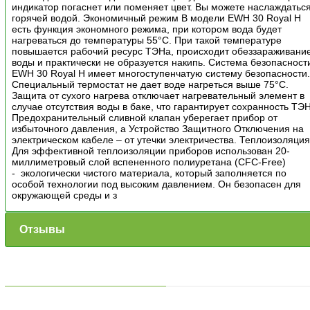
индикатор погаснет или поменяет цвет. Вы можете наслаждатьс
горячей водой. Экономичный режим В модели EWH 30 Royal H
есть функция экономного режима, при котором вода будет
нагреваться до температуры 55°С. При такой температуре
повышается рабочий ресурс ТЭНа, происходит обеззараживани
воды и практически не образуется накипь. Система безопасност
EWH 30 Royal H имеет многоступенчатую систему безопасности
Специальный термостат не дает воде нагреться выше 75°C.
Защита от сухого нагрева отключает нагревательный элемент в
случае отсутствия воды в баке, что гарантирует сохранность ТЭ
Предохранительный сливной клапан уберегает прибор от
избыточного давления, а Устройство Защитного Отключения на
электрическом кабеле – от утечки электричества. Теплоизоляци
Для эффективной теплоизоляции приборов использован 20-
миллиметровый слой вспененного полиуретана (CFC-Free)
- экологически чистого материала, который заполняется по
особой технологии под высоким давлением. Он безопасен для
окружающей среды и з
Отзывы