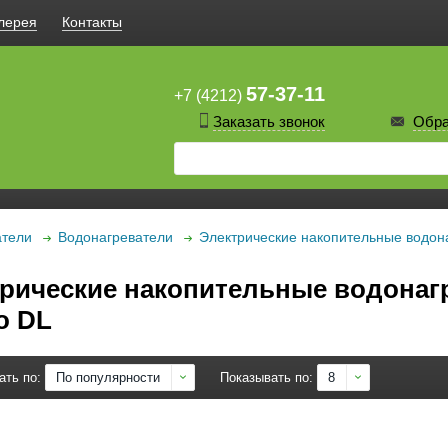
лерея
Контакты
57-37-11
+7 (4212)
Заказать звонок
Обра
атели
Водонагреватели
Электрические накопительные водон
рические накопительные водонагр
o DL
ать по:
По популярности
Показывать по:
8