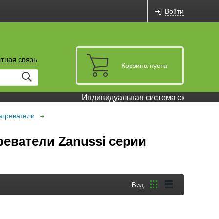
Войти
тная связь
Корзина пуста
Индивидуальная система скидок и бону
агреватели
еватели Zanussi серии
Вид: