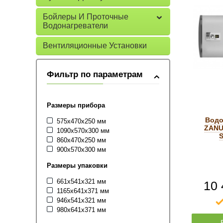
Бойлеры И Проточные
Водонагреватели
Вентиляционные Установки
Фильтр по параметрам
Размеры прибора
Водо
575x470x250 мм
ZANU
1090x570x300 мм
S
860x470x250 мм
900x570x300 мм
Размеры упаковки
661x541x321 мм
10 
1165x641x371 мм
946x541x321 мм
980x641x371 мм