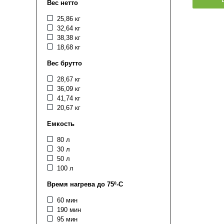
Вес нетто
25,86 кг
32,64 кг
38,38 кг
18,68 кг
Вес брутто
28,67 кг
36,09 кг
41,74 кг
20,67 кг
Емкость
80 л
30 л
50 л
100 л
Время нагрева до 75º-С
60 мин
190 мин
95 мин