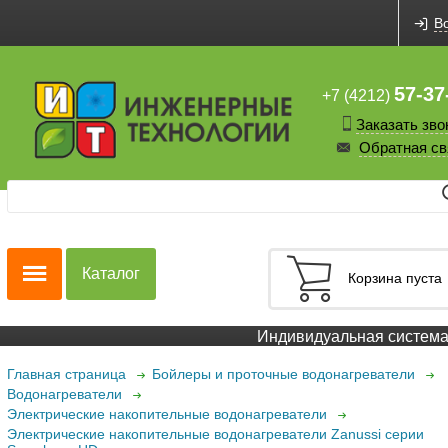
В
57-37
+7 (4212)
Заказать зво
Обратная св
Каталог
Корзина пуста
Индивидуальная система с
Главная страница
Бойлеры и проточные водонагреватели
Водонагреватели
Электрические накопительные водонагреватели
Электрические накопительные водонагреватели Zanussi серии