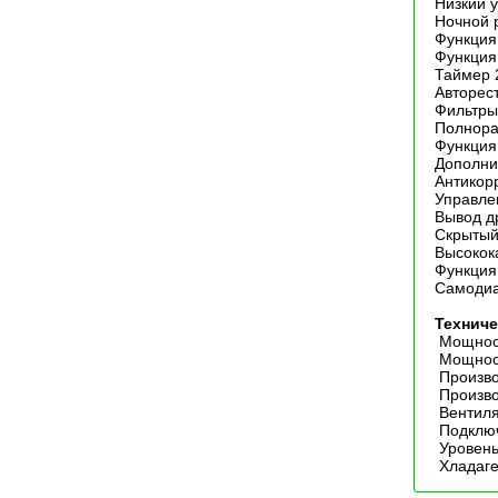
Низкий 
Ночной 
Функция
Функция
Таймер 
Авторес
Фильтры
Полнора
Функция
Дополни
Антикор
Управле
Вывод д
Скрытый
Высокок
Функция
Самодиа
Техниче
Мощност
Мощност
Произво
Произво
Вентиля
Подключ
Уровень
Хладаге