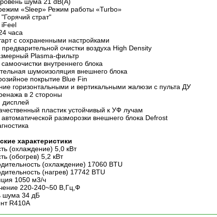
уровень шума 21 dB(A)
режим «Sleep» Режим работы «Turbo»
 "Горячий страт"
 iFeel
24 часа
тарт с сохраненными настройками
 предварительной очистки воздуха High Density
змерный Plasma-фильтр
 самоочистки внутреннего блока
тельная шумоизоляция внешнего блока
розийное покрытие Blue Fin
ние горизонтальными и вертикальными жалюзи с пульта ДУ
ренажа в 2 стороны
 дисплей
ачественный пластик устойчивый к УФ лучам
 автоматической разморозки внешнего блока Defrost
гностика
ские характеристики
ь (охлаждение) 5,0 кВт
ь (обогрев) 5,2 кВт
дительность (охлаждение) 17060 BTU
дительность (нагрев) 17742 BTU
ция 1050 м3/ч
ение 220-240~50 В,Гц,Ф
 шума 34 дБ
нт R410A