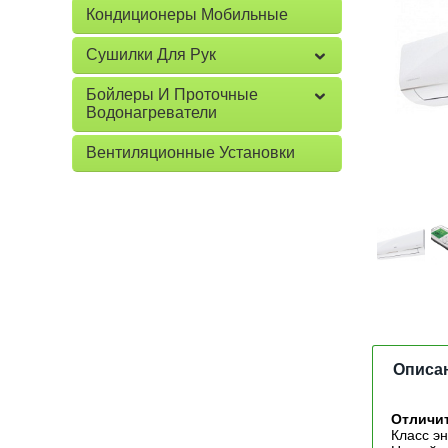
Кондиционеры Мобильные
Сушилки Для Рук
Бойлеры И Проточные
Водонагреватели
Вентиляционные Установки
Описа
Отличи
Класс э