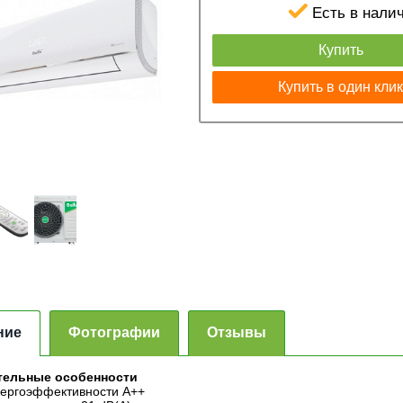
Есть в нали
Купить
Купить в один кли
ние
Фотографии
Отзывы
тельные особенности
нергоэффективности A++