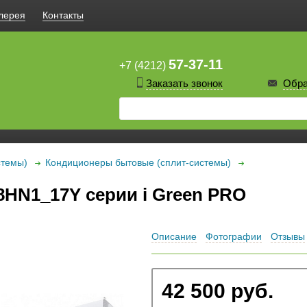
лерея
Контакты
57-37-11
+7 (4212)
Заказать звонок
Обра
стемы)
Кондиционеры бытовые (сплит-системы)
8HN1_17Y серии i Green PRO
Описание
Фотографии
Отзывы
42 500 руб.