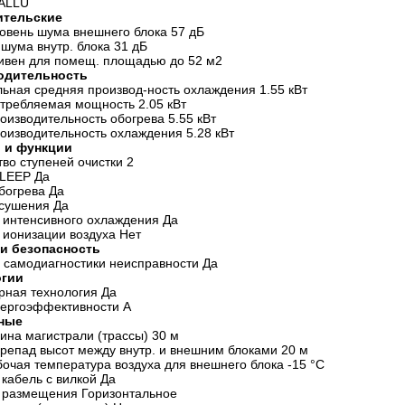
BALLU
ительские
ровень шума внешнего блока 57 дБ
 шума внутр. блока 31 дБ
вен для помещ. площадью до 52 м2
одительность
ьная средняя производ-ность охлаждения 1.55 кВт
отребляемая мощность 2.05 кВт
роизводительность обогрева 5.55 кВт
роизводительность охлаждения 5.28 кВт
 и функции
тво ступеней очистки 2
SLEEP Да
богрева Да
сушения Да
 интенсивного охлаждения Да
 ионизации воздуха Нет
и безопасность
 самодиагностики неисправности Да
огии
рная технология Да
нергоэффективности A
ные
лина магистрали (трассы) 30 м
ерепад высот между внутр. и внешним блоками 20 м
бочая температура воздуха для внешнего блока -15 °С
 кабель с вилкой Да
 размещения Горизонтальное