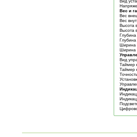
Вид уст
Напряже
Вес и г
Вес внеш
Вес внут
Высота 
Высота в
Глубина
Глубина 
Ширина 
Ширина 
Управл
Вид упр
Таймер 
Таймер 
Точност
Установ
Управле
Индика
Индикац
Индикац
Подсвет
Цифрово