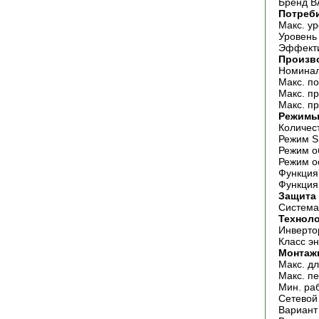
Бренд 
Потреб
Макс. у
Уровень
Эффекти
Произв
Номинал
Макс. п
Макс. п
Макс. п
Режимы
Количес
Режим 
Режим о
Режим о
Функция
Функция
Защита 
Система
Технол
Инверто
Класс э
Монтаж
Макс. д
Макс. п
Мин. ра
Сетевой
Вариант