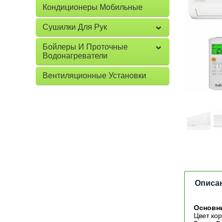
Кондиционеры Мобильные
Сушилки Для Рук
Бойлеры И Проточные
Водонагреватели
Вентиляционные Установки
Описа
Основн
Цвет ко