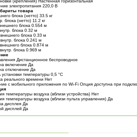
ановки (крепления) Настенная горизонтальная
ние электропитания 220,0 В
абариты товара
него блока (нетто) 33.5 кг
р. блока (нетто) 11.2 кг
внешнего блока 0.554 м
нутр. блока 0.32 м
 внешнего блока 0.33 м
внутр. блока 0.241 м
внешнего блока 0.874 м
внутр. блока 0.969 м
ение
авления Дистанционное беспроводное
на включение Да
на отключение Да
ь установки температуры 0,5 °С
ка реального времени Нет
ние c мобильного приложения по Wi-Fi Опция доступна при подкл
ция
ия температуры воздуха (вблизи устройства) Нет
ия температуры воздуха (вблизи пульта управления) Да
ка дисплея Да
й дисплей Да