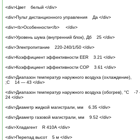
<div>Цвет белый </div>
<div>Пульт дистанционного управления Да </div>
<div><b>Особенности</b> </div>
<div>Уровень шума (внутренний блок), Дб 25 </div>
<div>Электропитание 220-240/1/50 </div>
<div>Коэффициент эффективности EER 3.21 </div>
<div>Коэффициент эффективности COP 3.61 </div>
<div>Диапазон температур наружного воздуха (охлаждение),
;C 14 — 43 </div>
<div>Диапазон температур наружного воздуха (обогрев), °C -7
24 </div>
<div>Диаметр жидкой магистрали, мм 6.35 </div>
<div>Диаметр газовой магистрали, мм 9.52 </div>
<div>Хладагент R 410A </div>
<div>Перепад высот 5 м </div>