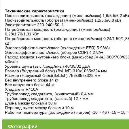
Технические характеристики
Производительность (охлаждение) (мин/ном/макс) 1,6/5.5/6.2 кВ
Производительность (обогрев) (мин/ном/макс) 1,2/5.6/6.8 кВт
Электропитание 220-240~50, 1
Потребляемая мощность (охлаждение) (мин/ном/макс)
0,28/1.70/1,91 кВт
Потребляемая мощность (обогрев) (мин/ном/макс) 0,24/1.50/1,8
кВт
Энергоэффективность/класс (охлаждение EER) 5.93/A+
Энергоэффективность/класс (обогрев COP) 4,27/A+
Расход воздуха внутреннего блока (макс./сред./мин.) 900/708/63
м3/час
Уровень шума (выс./сред./низ.) 40/35/32 дБА
Размер (Внутренний блок) (ВхШхГ) 310x1065x224 мм
Размер (Наружный блок)(ВхШхГ) 753x855x328 мм
Вес внутреннего блока 14 кг
Вес наружного блока 44 кг
Хладагент R410A
Трубопровод хладагента, (жидкостный) 6,4 мм
Трубопровод хладагента, (газовый) 12.7 мм
Длина между блоками 30 м
Перепад высот между блоками 10 м
Рабочие температуры (охлаждение / нагрев) -10 ~ 46 / -15 ~ 18 
Фотографии