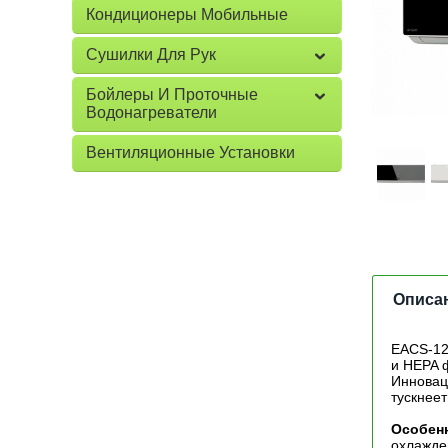
Кондиционеры Мобильные
Сушилки Для Рук
Бойлеры И Проточные
Водонагреватели
Вентиляционные Установки
Описа
EACS-12
и HEPA 
Инновац
тускнее
Особенн
охлажде