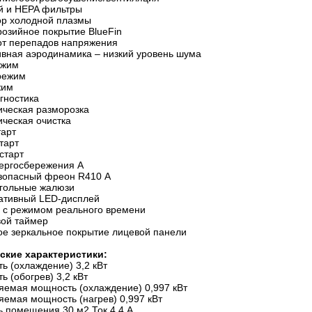
й и HEPA фильтры
ор холодной плазмы
розийное покрытие BlueFin
от перепадов напряжения
вная аэродинамика – низкий уровень шума
ежим
 режим
жим
гностика
ическая разморозка
ическая очистка
тарт
старт
 старт
нергосбережения А
зопасный фреон R410 А
гольные жалюзи
ативный LED-дисплей
У с режимом реального времени
вой таймер
ое зеркальное покрытие лицевой панели
ские характеристики:
ь (охлаждение) 3,2 кВт
ь (обогрев) 3,2 кВт
яемая мощность (охлаждение) 0,997 кВт
яемая мощность (нагрев) 0,997 кВт
 помещения 30 м2 Ток 4,4 А