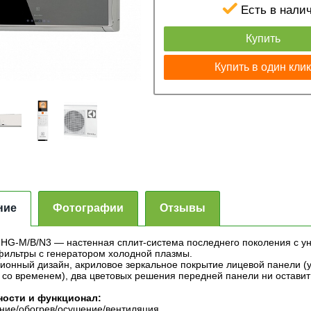
Есть в нали
Купить
Купить в один кли
ние
Фотографии
Отзывы
HG-M/B/N3 — настенная сплит-система последнего поколения c у
фильтры с генератором холодной плазмы.
ионный дизайн, акриловое зеркальное покрытие лицевой панели (у
т со временем), два цветовых решения передней панели ни остави
ости и функционал:
ние/обогрев/осушение/вентиляция