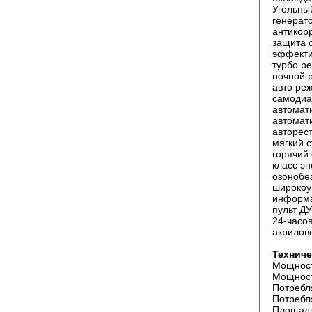
Угольны
генерат
антикор
защита 
эффекти
турбо р
ночной
авто ре
самодиа
автомат
автомат
авторес
мягкий 
горячий
класс э
озонобе
широкоу
информ
пульт Д
24-часо
акрилов
Техниче
Мощност
Мощност
Потребл
Потребл
Площадь