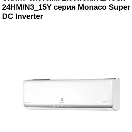
24HM/N3_15Y серия Monaco Super
DC Inverter