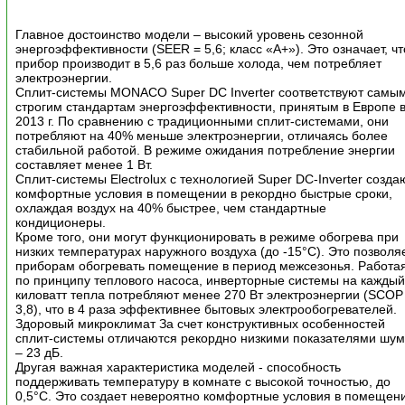
Главное достоинство модели – высокий уровень сезонной
энергоэффективности (SEER = 5,6; класс «А+»). Это означает, чт
прибор производит в 5,6 раз больше холода, чем потребляет
электроэнергии.
Сплит-системы MONACO Super DC Inverter соответствуют самы
строгим стандартам энергоэффективности, принятым в Европе 
2013 г. По сравнению с традиционными сплит-системами, они
потребляют на 40% меньше электроэнергии, отличаясь более
стабильной работой. В режиме ожидания потребление энергии
составляет менее 1 Вт.
Сплит-системы Eleсtrolux с технологией Super DC-Inverter созда
комфортные условия в помещении в рекордно быстрые сроки,
охлаждая воздух на 40% быстрее, чем стандартные
кондиционеры.
Кроме того, они могут функционировать в режиме обогрева при
низких температурах наружного воздуха (до -15°С). Это позволя
приборам обогревать помещение в период межсезонья. Работа
по принципу теплового насоса, инверторные системы на кажды
киловатт тепла потребляют менее 270 Вт электроэнергии (SCOP
3,8), что в 4 раза эффективнее бытовых электрообогревателей.
Здоровый микроклимат За счет конструктивных особенностей
сплит-системы отличаются рекордно низкими показателями шу
– 23 дБ.
Другая важная характеристика моделей - способность
поддерживать температуру в комнате с высокой точностью, до
0,5°С. Это создает невероятно комфортные условия в помещен