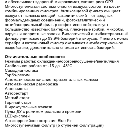
и обеспечивает здоровый микроклимат, снижая риск ОРЗ.
Многоступенчатая система очистки воздуха состоит из шести
комбинированных фильтров. Антиклещевой фильтр очищает
воздух от пылевых клещей, каталитический – от вредных
формальдегидных соединений, фотокаталитический
антибактериальный фильтр эффективно нейтрализует
большинство известных бактерий, плесневые грибки, микробы,
вирусы и неприятные запахи. Биологический антибактериальны
фильтр уничтожает до 99,9% бактерий и вирусов. Фильтр с иона
серебра и катехиновый фильтр оказывают антибактериальное
воздействие, дополнительно снижая активность бактерий.
Отличительные особенности
Режимы работы: охлаждение/обогрев/осушение/вентиляция
Стабильная работа от -15 до +43°C
Самодиагностика
Турбо-режим
Автоматическое качание горизонтальных жалюзи
Автоматическая разморозка
Автоочистка
Авторестарт
Мягкий старт
Горячий старт
Широкоугольные жалюзи
Пульт ДУ с режимом реального времени
LED-дисплей
Антикоррозийное покрытие Blue Fin
Многоступенчатый фильтр (6 ступеней фильтрации)