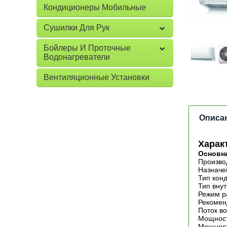
Кондиционеры Мобильные
Сушилки Для Рук
Бойлеры И Проточные
Водонагреватели
Вентиляционные Установки
Описа
Харак
Основн
Произво
Назначе
Тип кон
Тип вну
Режим р
Рекомен
Поток во
Мощност
Мощност