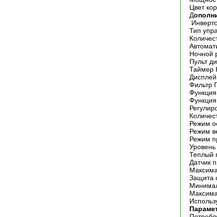
Цвет ко
Д
ополн
Инверт
Тип упр
Количес
Автомат
Ночной 
Пульт д
Таймер
Дисплей
Фильтр 
Функция
Функция
Регулир
Количес
Режим о
Режим в
Режим п
Уровень
Теплый 
Датчик 
Максима
Защита 
Минимал
Максима
Использ
Параме
Потребл