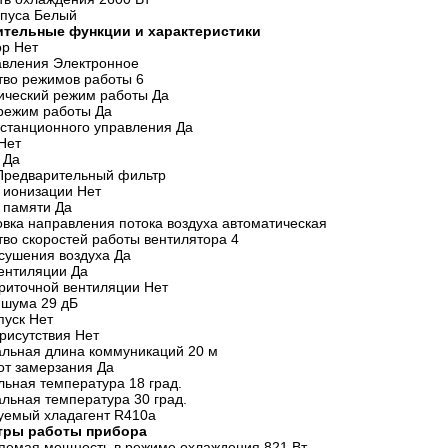
рпуса Белый
ительные функции и характеристики
ор Нет
авления Электронное
тво режимов работы 6
ический режим работы Да
режим работы Да
истанционного управления Да
 Нет
 Да
Предварительный фильтр
 ионизации Нет
 памяти Да
овка направления потока воздуха автоматическая
тво скоростей работы вентилятора 4
сушения воздуха Да
ентиляции Да
риточной вентиляции Нет
 шума 29 дБ
пуск Нет
присутствия Нет
льная длина коммуникаций 20 м
от замерзания Да
ьная температура 18 град.
льная температура 30 град.
уемый хладагент R410a
тры работы прибора
яемая мощность в режиме охлаждения 821 Вт