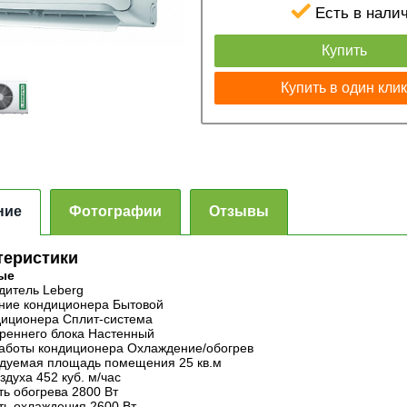
Есть в нали
Купить
Купить в один кли
ние
Фотографии
Отзывы
теристики
ые
дитель Leberg
ние кондиционера Бытовой
диционера Сплит-система
треннего блока Настенный
аботы кондиционера Охлаждение/обогрев
дуемая площадь помещения 25 кв.м
здуха 452 куб. м/час
ь обогрева 2800 Вт
ь охлаждения 2600 Вт