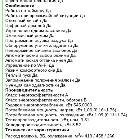
Инверторная технология Да
Особенности
Работа по таймеру Да
Работа при чрезвычайной ситуации Да
Стильный дизайн Да
Цифровой дисплей Да
Управление одним касанием Да
Экономичный режим Да
Программная осушка воздуха Да
Обнаружение утечки хладагента Да
Непрерывное качание заслонок Да
Автоматический выбор режима Да
Автоматическая оттайка инея Да
Управление по Wi-Fi Да
Режим комфортного сна Да
Тёплый пуск Да
Запоминание положения жалюзи Да
Функция самодиагностики Да
Производительность
Класс энергоэффективности A
Класс энергоэффективности, обогрев B
Годовое энергопотребление, кВт 545.0000
Потребляемая мощность, нагрев, кВт 1.06 (0.16~1.76)
Потребляемая мощность, охлаждение, кВт 1.09 (0.11~1.74)
Теплопроизводительность, кВт, ном. 3.81
Холодопроизводительность, кВт 3.52
Технические характеристики
3
Расход воздуха, ВБ, охлаждение, м
/ч 419 / 458 / 266