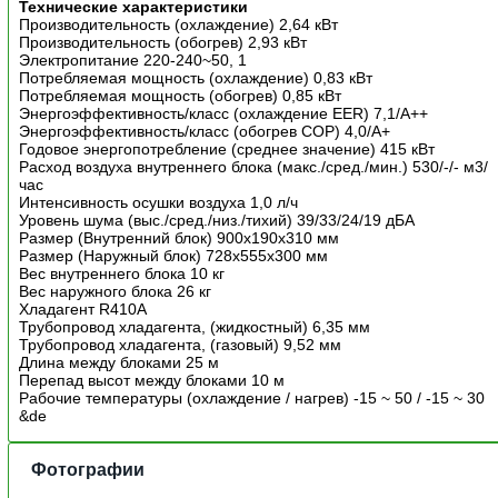
Технические характеристики
Производительность (охлаждение) 2,64 кВт
Производительность (обогрев) 2,93 кВт
Электропитание 220-240~50, 1
Потребляемая мощность (охлаждение) 0,83 кВт
Потребляемая мощность (обогрев) 0,85 кВт
Энергоэффективность/класс (охлаждение EER) 7,1/А++
Энергоэффективность/класс (обогрев COP) 4,0/А+
Годовое энергопотребление (среднее значение) 415 кВт
Расход воздуха внутреннего блока (макс./сред./мин.) 530/-/- м3/
час
Интенсивность осушки воздуха 1,0 л/ч
Уровень шума (выс./сред./низ./тихий) 39/33/24/19 дБА
Размер (Внутренний блок) 900x190x310 мм
Размер (Наружный блок) 728x555x300 мм
Вес внутреннего блока 10 кг
Вес наружного блока 26 кг
Хладагент R410A
Трубопровод хладагента, (жидкостный) 6,35 мм
Трубопровод хладагента, (газовый) 9,52 мм
Длина между блоками 25 м
Перепад высот между блоками 10 м
Рабочие температуры (охлаждение / нагрев) -15 ~ 50 / -15 ~ 30
&de
Фотографии