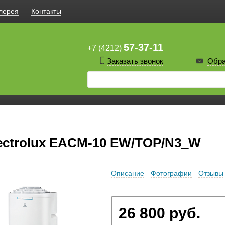
лерея
Контакты
57-37-11
+7 (4212)
Заказать звонок
Обра
ctrolux EACM-10 EW/TOP/N3_W
Описание
Фотографии
Отзывы
26 800 руб.