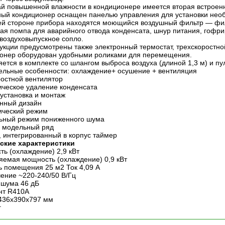
ай повышенной влажности в кондиционере имеется вторая встрое
ый кондиционер оснащен панелью управления для установки нео
ей стороне прибора находятся моющийся воздушный фильтр — филь
ая помпа для аварийного отвода конденсата, шнур питания, гофри
 воздуховыпускное сопло.
рукции предусмотрены также электронный термостат, трехскоростн
онер оборудован удобными роликами для перемещения.
ется в комплекте со шлангом выброса воздуха (длиной 1,3 м) и пу
ельные особенности: охлаждение+ осушение + вентиляция
ростной вентилятор
ическое удаление конденсата
 установка и монтаж
нный дизайн
ический режим
ьный режим пониженного шума
 модельный ряд
У, интегрированный в корпус таймер
ские характеристики
ь (охлаждение) 2,9 кВт
яемая мощность (охлаждение) 0,9 кВт
 помещения 25 м2 Ток 4,09 А
ение ~220-240/50 В/Гц
 шума 46 дБ
нт R410A
436х390х797 мм
г