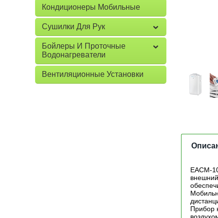
Кондиционеры Мобильные
Сушилки Для Рук
Бойлеры И Проточные
Водонагреватели
Вентиляционные Установки
Описа
EACM-10
внешний
обеспеч
Мобильн
дистанц
Прибор н
воздухо