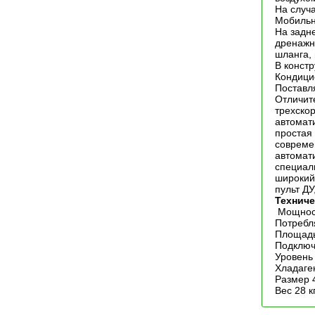
На случ
Мобильн
На задн
дренажн
шланга,
В конст
Кондици
Поставля
Отличит
трехско
автомат
простая
совреме
автомат
специал
широкий
пульт Д
Техниче
Мощност
Потребл
Площадь
Подключ
Уровень
Хладаге
Размер 
Вес 28 к