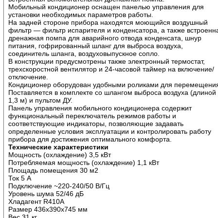
Мобильный кондиционер оснащен панелью управления для
установки необходимых параметров работы.
На задней стороне прибора находятся моющийся воздушный
фильтр — фильтр испарителя и конденсатора, а также встроенн
дренажная помпа для аварийного отвода конденсата, шнур
питания, гофрированный шланг для выброса воздуха,
соединитель шланга, воздуховыпускное сопло.
В конструкции предусмотрены также электронный термостат,
трехскоростной вентилятор и 24-часовой таймер на включение/
отключение.
Кондиционер оборудован удобными роликами для перемещени
Поставляется в комплекте со шлангом выброса воздуха (длиной
1,3 м) и пультом ДУ.
Панель управления мобильного кондиционера содержит
функциональный переключатель режимов работы и
соответствующие индикаторы, позволяющие задавать
определенные условия эксплуатации и контролировать работу
прибора для достижения оптимального комфорта.
Технические характеристики
Мощность (охлаждение) 3,5 кВт
Потребляемая мощность (охлаждение) 1,1 кВт
Площадь помещения 30 м2
Ток 5 А
Подключение ~220-240/50 В/Гц
Уровень шума 52/46 дБ
Хладагент R410A
Размер 436x390x745 мм
Вес 31 кг