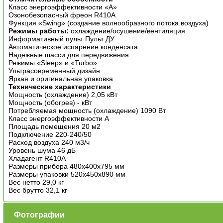
Класс энергоэффективности «А»
Озонобезопасный фреон R410A
Функция «Swing» (создание волнообразного потока воздуха)
Режимы работы:
охлаждение/осушение/вентиляция
Информативный пульт Пульт ДУ
Автоматическое испарение конденсата
Надежные шасси для передвижения
Режимы «Sleep» и «Turbo»
Ультрасовременный дизайн
Яркая и оригинальная упаковка
Технические характеристики
Мощность (охлаждение) 2,05 кВт
Мощность (обогрев) - кВт
Потребляемая мощность (охлаждение) 1090 Вт
Класс энергоэффективности A
Площадь помещения 20 м2
Подключение 220-240/50
Расход воздуха 240 м3/ч
Уровень шума 46 дБ
Хладагент R410A
Размеры прибора 480х400х795 мм
Размеры упаковки 520х450х890 мм
Вес нетто 29,0 кг
Вес брутто 32,1 кг
Фотографии