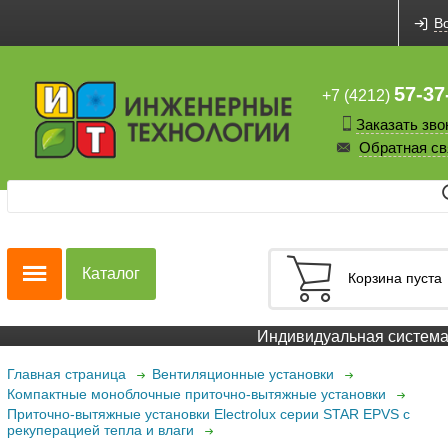
В
57-37
+7 (4212)
Заказать зво
Обратная св
Каталог
Корзина пуста
Индивидуальная система с
Главная страница
Вентиляционные установки
Компактные моноблочные приточно-вытяжные установки
Приточно-вытяжные установки Electrolux серии STAR EPVS с
рекуперацией тепла и влаги