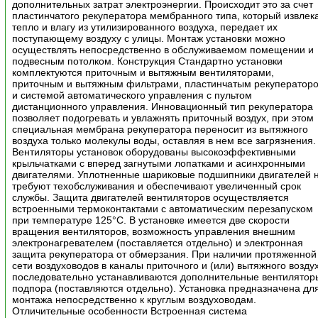
дополнительных затрат электроэнергии. Происходит это за счет
пластинчатого рекуператора мембранного типа, который извлек
тепло и влагу из утилизированного воздуха, передает их
поступающему воздуху с улицы. Монтаж установки можно
осуществлять непосредственно в обслуживаемом помещении и
подвесным потолком. Конструкция Стандартно установки
комплектуются приточным и вытяжным вентиляторами,
приточным и вытяжным фильтрами, пластинчатым рекуператор
и системой автоматического управления с пультом
дистанционного управления. Инновационный тип рекуператора
позволяет подогревать и увлажнять приточный воздух, при этом
специальная мембрана рекуператора переносит из вытяжного
воздуха только молекулы воды, оставляя в нем все загрязнения.
Вентиляторы установок оборудованы высокоэффективными
крыльчатками с вперед загнутыми лопатками и асинхронными
двигателями. Уплотненные шариковые подшипники двигателей 
требуют техобслуживания и обеспечивают увеличенный срок
службы. Защита двигателей вентиляторов осуществляется
встроенными термоконтактами с автоматическим перезапуском
при температуре 125°С. В установке имеется две скорости
вращения вентиляторов, возможность управления внешним
электронагревателем (поставляется отдельно) и электронная
защита рекуператора от обмерзания. При наличии протяженной
сети воздуховодов в каналы приточного и (или) вытяжного возду
последовательно устанавливаются дополнительные вентилятор
подпора (поставляются отдельно). Установка предназначена дл
монтажа непосредственно к круглым воздуховодам.
Отличительные особенности Встроенная система