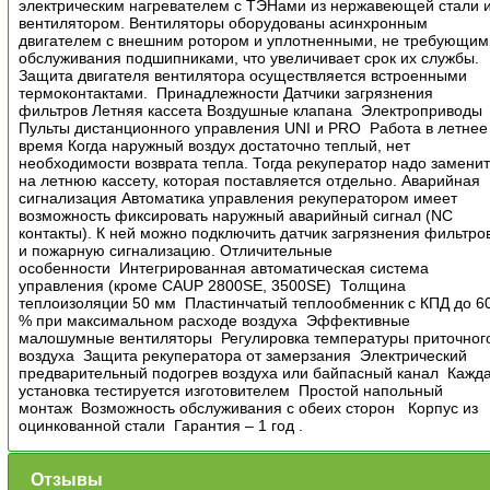
электрическим нагревателем с ТЭНами из нержавеющей стали 
вентилятором. Вентиляторы оборудованы асинхронным
двигателем с внешним ротором и уплотненными, не требующим
обслуживания подшипниками, что увеличивает срок их службы.
Защита двигателя вентилятора осуществляется встроенными
термоконтактами. Принадлежности Датчики загрязнения
фильтров Летняя кассета Воздушные клапана Электроприводы
Пульты дистанционного управления UNI и PRO Работа в летнее
время Когда наружный воздух достаточно теплый, нет
необходимости возврата тепла. Тогда рекуператор надо замени
на летнюю кассету, которая поставляется отдельно. Аварийная
сигнализация Автоматика управления рекуператором имеет
возможность фиксировать наружный аварийный сигнал (NC
контакты). К ней можно подключить датчик загрязнения фильтро
и пожарную сигнализацию. Отличительные
особенности Интегрированная автоматическая система
управления (кроме CAUP 2800SE, 3500SE) Толщина
теплоизоляции 50 мм Пластинчатый теплообменник с КПД до 6
% при максимальном расходе воздуха Эффективные
малошумные вентиляторы Регулировка температуры приточног
воздуха Защита рекуператора от замерзания Электрический
предварительный подогрев воздуха или байпасный канал Кажд
установка тестируется изготовителем Простой напольный
монтаж Возможность обслуживания с обеих сторон Корпус из
оцинкованной стали Гарантия – 1 год .
Отзывы