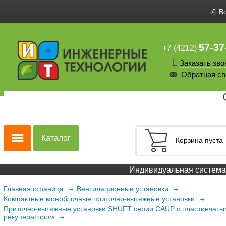
В
57-37
+7 (4212)
Заказать зво
Обратная св
Каталог
Корзина пуста
Индивидуальная система с
Главная страница
Вентиляционные установки
Компактные моноблочные приточно-вытяжные установки
Приточно-вытяжные установки SHUFT серии CAUP с пластинчаты
рекуператором