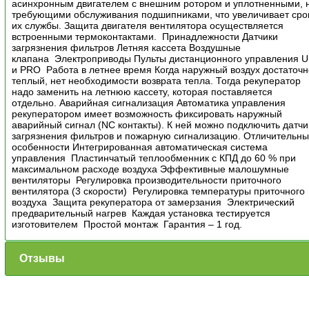
асинхронным двигателем с внешним ротором и уплотненными, 
требующими обслуживания подшипниками, что увеличивает сро
их службы. Защита двигателя вентилятора осуществляется
встроенными термоконтактами. Принадлежности Датчики
загрязнения фильтров Летняя кассета Воздушные
клапана Электроприводы Пульты дистанционного управления U
и PRO Работа в летнее время Когда наружный воздух достаточ
теплый, нет необходимости возврата тепла. Тогда рекуператор
надо заменить на летнюю кассету, которая поставляется
отдельно. Аварийная сигнализация Автоматика управления
рекуператором имеет возможность фиксировать наружный
аварийный сигнал (NC контакты). К ней можно подключить датчи
загрязнения фильтров и пожарную сигнализацию. Отличительн
особенности Интегрированная автоматическая система
управления Пластинчатый теплообменник с КПД до 60 % при
максимальном расходе воздуха Эффективные малошумные
вентиляторы Регулировка производительности приточного
вентилятора (3 скорости) Регулировка температуры приточного
воздуха Защита рекуператора от замерзания Электрический
предварительный нагрев Каждая установка тестируется
изготовителем Простой монтаж Гарантия – 1 год.
Отзывы