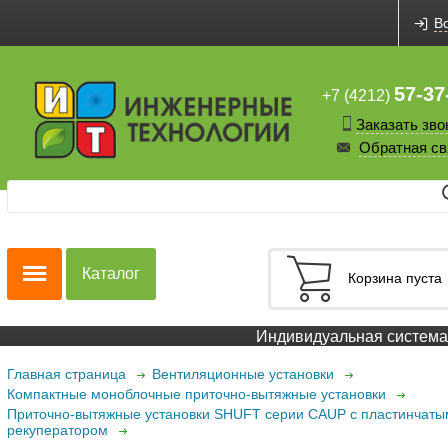
В
57-37
+7 (4212)
Заказать зво
Обратная св
Каталог
Корзина пуста
Индивидуальная система с
Главная страница
Вентиляционные установки
Компактные моноблочные приточно-вытяжные установки
Приточно-вытяжные установки SHUFT серии CAUP с пластинчаты
рекуператором