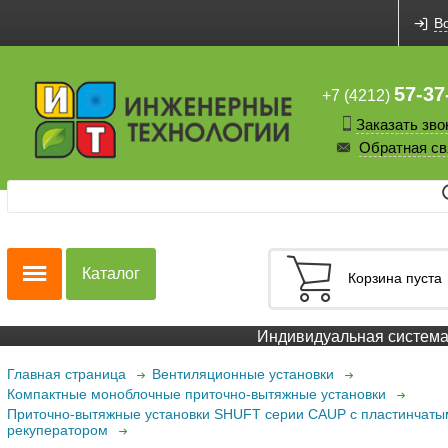
В
57-37
+7 (4212)
Заказать зво
Обратная св
Каталог
Корзина пуста
Индивидуальная система с
Главная страница
Вентиляционные установки
Компактные моноблочные приточно-вытяжные установки
Приточно-вытяжные установки SHUFT серии CAUP с пластинчаты
рекуператором