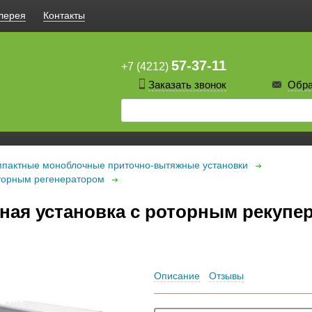
лерея
Контакты
57-37-11
+7 (4212)
Заказать звонок
Обра
пактные моноблочные приточно-вытяжные установки
торным регенератором
ная установка с роторным рекупе
Описание
Отзывы