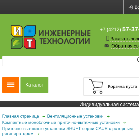
В
57-37
+7 (4212)
Заказать зво
Обратная св
Каталог
Корзина пуста
Индивидуальная система 
Главная страница
Вентиляционные установки
Компактные моноблочные приточно-вытяжные установки
Приточно-вытяжные установки SHUFT серии CAUR с роторным
регенератором