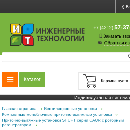
В
57-37
+7 (4212)
Заказать зво
Обратная св
Каталог
Корзина пуста
Индивидуальная система с
Главная страница
Вентиляционные установки
Компактные моноблочные приточно-вытяжные установки
Приточно-вытяжные установки SHUFT серии CAUR с роторным
регенератором