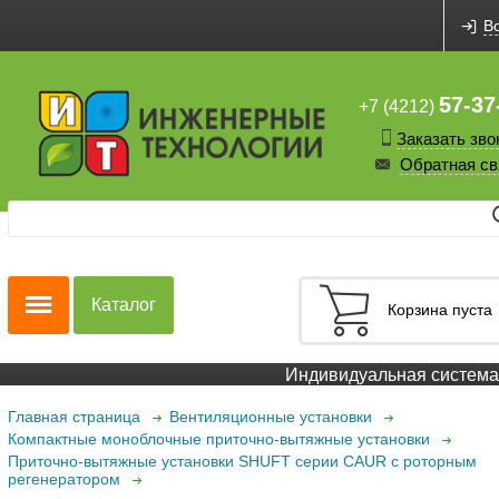
В
57-37
+7 (4212)
Заказать зво
Обратная св
Каталог
Корзина пуста
Индивидуальная система с
Главная страница
Вентиляционные установки
Компактные моноблочные приточно-вытяжные установки
Приточно-вытяжные установки SHUFT серии CAUR с роторным
регенератором