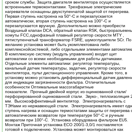
сроком службы. Защита двигателя вентилятора осуществляется
встроенными термоконтактами. Трехфазные электрические
нагреватели оснащены двухступенчатой защитой от перегрева.
Первая ступень настроена на 50°-С и перезапускается
автоматически, вторая ступень настроена на 100°-С и
перезапускается вручную. Дополнительно можно приобрести
Воздушный клапан DCA, обратный клапан RSK, быстроразъемн
хомуты FCC,однофазный плавный регулятор скорости MTY ,
пятиступенчатый трансформатор FSRE, шумоглушители SCr. По
желанию установка может быть укомплектована либо
комплекснойсистемой, либо отдельными элементами автоматик
В комплексную систему (модуль управления) входит щит
автоматики со всеми необходимыми для работы датчиками.
Отдельные элементы автоматики: регулятор температуры,
канальный датчик температуры, задатчик, регулятор скорости
вентилятора, пульт дистанционного управления. Кроме того, в
установку можно установить дифференциальный датчик давлен
для индикации загрязненности фильтра. Отличительные
особенности Оптимальные массогабаритные
показатели. Прочный двойной корпус из оцинкованной стали/
перфорированной оцинкованной стали. Звуко-, теплоизоляция 
мм. Высокоэффективный вентилятор. Электронагреватель с
ТЭНами из нержавеющей стали. Электронагреватель имеет од
ступень нагрева и оснащен термостатами защиты от перегрева 
автоматическим возвратом при температуре 50°-С и ручным
возвратом при 100°-С. Установка оборудована фильтром EU5.
Монтаж Приточная установка ECO 200/1-3,0/1 поставляется
готовой к подключению. Установка может монтироваться как