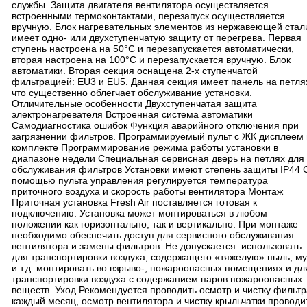
службы. Защита двигателя вентилятора осуществляется
встроенными термоконтактами, перезапуск осуществляется
вручную. Блок нагревательных элементов из нержавеющей стал
имеет одно- или двухступенчатую защиту от перегрева. Первая
ступень настроена на 50°С и перезапускается автоматически,
вторая настроена на 100°С и перезапускается вручную. Блок
автоматики. Вторая секция оснащена 2-х ступенчатой
фильтрацией: EU3 и EU5. Данная секция имеет панель на петля
что существенно облегчает обслуживание установки.
Отличительные особенности Двухступенчатая защита
электронагревателя Встроенная система автоматики
Самодиагностика ошибок Функция аварийного отключения при
загрязнении фильтров. Программируемый пульт с ЖК дисплеем 
комплекте Программирование режима работы установки в
диапазоне недели Специальная сервисная дверь на петлях для
обслуживания фильтров Установки имеют степень защиты IP44 
помощью пульта управления регулируется температура
приточного воздуха и скорость работы вентилятора Монтаж
Приточная установка Fresh Air поставляется готовая к
подключению. Установка может монтироваться в любом
положении как горизонтально, так и вертикально. При монтаже
необходимо обеспечить доступ для сервисного обслуживания
вентилятора и замены фильтров. Не допускается: использовать
для транспортировки воздуха, содержащего «тяжелую» пыль, му
и т.д. монтировать во взрыво-, пожароопасных помещениях и дл
транспортировки воздуха с содержанием паров пожароопасных
веществ. Уход Рекомендуется проводить осмотр и чистку фильт
каждый месяц, осмотр вентилятора и чистку крыльчатки проводи