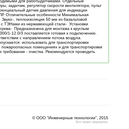
бходимыми для работыдатчиками. Отдельные
ы, задатчик, регулятор скорости вентилятора, пульт
ренциальный датчик давления для индикации
-ПР. Отличительные особенности Минимальная
 Звуко-, теплоизоляция 50 мм из базальтовой
 с ТЭНами из нержавеющей стали- Установки
грева- Предназначена для монтажа к круглым
00/1-12.0/3 поставляется готовая к подключению.
ответствии с направлением потока воздуха.
пускается: использовать для транспортировки
о-, пожароопасных помещениях и для транспортировки
 требование - очистка. Рекомендуется проводить
© ООО "Инженерные технологии", 2015
Все права защищены.