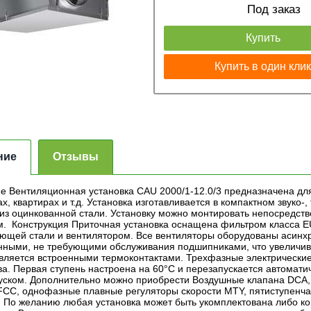
Под заказ
Купить
Купить в один кли
ние
Отзывы
е Вентиляционная установка CAU 2000/1-12.0/3 предназначена д
х, квартирах и т.д. Установка изготавливается в компактном звуко
 из оцинкованной стали. Установку можно монтировать непосредс
м. Конструкция Приточная установка оснащена фильтром класса E
ющей стали и вентилятором. Все вентиляторы оборудованы асинх
нными, не требующими обслуживания подшипниками, что увеличива
вляется встроенными термоконтактами. Трехфазные электрические
а. Первая ступень настроена на 60°С и перезапускается автомати
уском. Дополнительно можно приобрести Воздушные клапана DCA
FCC, однофазные плавные регуляторы скорости MTY, пятиступен
r. По желанию любая установка может быть укомплектована либо 