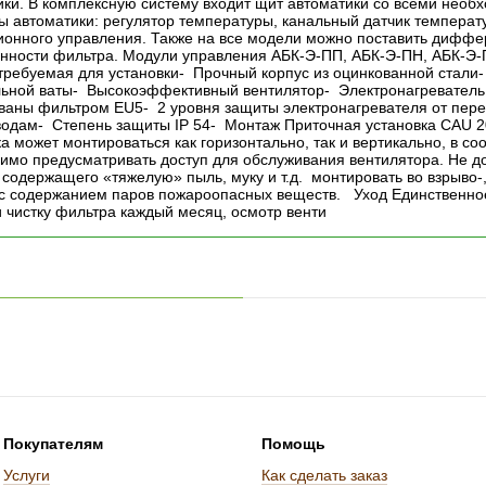
ики. В комплексную систему входит щит автоматики со всеми нео
 автоматики: регулятор температуры, канальный датчик температур
ионного управления. Также на все модели можно поставить диффе
енности фильтра. Модули управления АБК-Э-ПП, АБК-Э-ПН, АБК-Э
 требуемая для установки- Прочный корпус из оцинкованной стали-
ьной ваты- Высокоэффективный вентилятор- Электронагреватель
ваны фильтром EU5- 2 уровня защиты электронагревателя от пере
водам- Степень защиты IP 54- Монтаж Приточная установка CAU 20
а может монтироваться как горизонтально, так и вертикально, в со
имо предусматривать доступ для обслуживания вентилятора. Не до
, содержащего «тяжелую» пыль, муку и т.д. монтировать во взрыв
 с содержанием паров пожароопасных веществ. Уход Единственное
и чистку фильтра каждый месяц, осмотр венти
Покупателям
Помощь
Услуги
Как сделать заказ