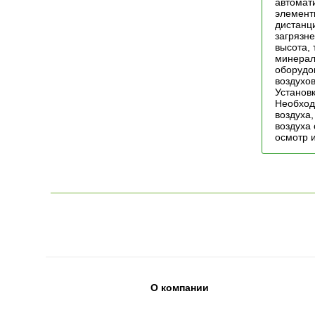
автомат
элементы
дистанц
загрязн
высота,
минерал
оборудо
воздухо
Установк
Необход
воздуха
воздуха
осмотр 
О компании