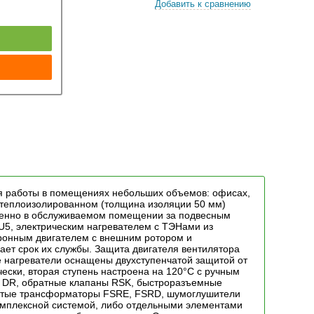
Добавить к сравнению
к
ля работы в помещениях небольших объемов: офисах,
-, теплоизолированном (толщина изоляции 50 мм)
твенно в обслуживаемом помещении за подвесным
U5, электрическим нагревателем с ТЭНами из
ронным двигателем с внешним ротором и
ет срок их службы. Защита двигателя вентилятора
 нагреватели оснащены двухступенчатой защитой от
чески, вторая ступень настроена на 120°С с ручным
, DR, обратные клапаны RSK, быстроразъемные
чатые трансформаторы FSRE, FSRD, шумоглушители
комплексной системой, либо отдельными элементами