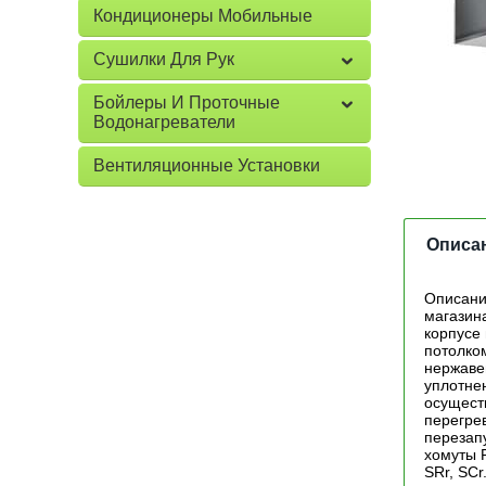
Кондиционеры Мобильные
Сушилки Для Рук
Бойлеры И Проточные
Водонагреватели
Вентиляционные Установки
Описа
Описани
магазина
корпусе
потолко
нержаве
уплотне
осущест
перегрев
перезап
хомуты 
SRr, SC