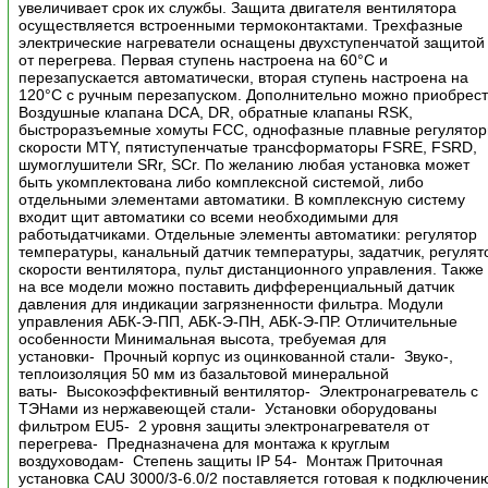
увеличивает срок их службы. Защита двигателя вентилятора
осуществляется встроенными термоконтактами. Трехфазные
электрические нагреватели оснащены двухступенчатой защитой
от перегрева. Первая ступень настроена на 60°С и
перезапускается автоматически, вторая ступень настроена на
120°С с ручным перезапуском. Дополнительно можно приобрес
Воздушные клапана DCA, DR, обратные клапаны RSK,
быстроразъемные хомуты FCC, однофазные плавные регулято
скорости MTY, пятиступенчатые трансформаторы FSRE, FSRD,
шумоглушители SRr, SCr. По желанию любая установка может
быть укомплектована либо комплексной системой, либо
отдельными элементами автоматики. В комплексную систему
входит щит автоматики со всеми необходимыми для
работыдатчиками. Отдельные элементы автоматики: регулятор
температуры, канальный датчик температуры, задатчик, регулят
скорости вентилятора, пульт дистанционного управления. Также
на все модели можно поставить дифференциальный датчик
давления для индикации загрязненности фильтра. Модули
управления АБК-Э-ПП, АБК-Э-ПН, АБК-Э-ПР. Отличительные
особенности Минимальная высота, требуемая для
установки- Прочный корпус из оцинкованной стали- Звуко-,
теплоизоляция 50 мм из базальтовой минеральной
ваты- Высокоэффективный вентилятор- Электронагреватель с
ТЭНами из нержавеющей стали- Установки оборудованы
фильтром EU5- 2 уровня защиты электронагревателя от
перегрева- Предназначена для монтажа к круглым
воздуховодам- Степень защиты IP 54- Монтаж Приточная
установка CAU 3000/3-6.0/2 поставляется готовая к подключени