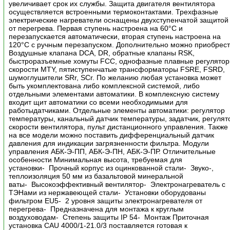
увеличивает срок их службы. Защита двигателя вентилятора
осуществляется встроенными термоконтактами. Трехфазные
электрические нагреватели оснащены двухступенчатой защитой
от перегрева. Первая ступень настроена на 60°С и
перезапускается автоматически, вторая ступень настроена на
120°С с ручным перезапуском. Дополнительно можно приобрес
Воздушные клапана DCA, DR, обратные клапаны RSK,
быстроразъемные хомуты FCC, однофазные плавные регулято
скорости MTY, пятиступенчатые трансформаторы FSRE, FSRD,
шумоглушители SRr, SCr. По желанию любая установка может
быть укомплектована либо комплексной системой, либо
отдельными элементами автоматики. В комплексную систему
входит щит автоматики со всеми необходимыми для
работыдатчиками. Отдельные элементы автоматики: регулятор
температуры, канальный датчик температуры, задатчик, регулят
скорости вентилятора, пульт дистанционного управления. Также
на все модели можно поставить дифференциальный датчик
давления для индикации загрязненности фильтра. Модули
управления АБК-Э-ПП, АБК-Э-ПН, АБК-Э-ПР. Отличительные
особенности Минимальная высота, требуемая для
установки- Прочный корпус из оцинкованной стали- Звуко-,
теплоизоляция 50 мм из базальтовой минеральной
ваты- Высокоэффективный вентилятор- Электронагреватель с
ТЭНами из нержавеющей стали- Установки оборудованы
фильтром EU5- 2 уровня защиты электронагревателя от
перегрева- Предназначена для монтажа к круглым
воздуховодам- Степень защиты IP 54- Монтаж Приточная
установка CAU 4000/1-21.0/3 поставляется готовая к