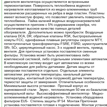
двигателя вентилятора осуществляется встроенными
термоконтактами. Поверхность теплообмена водяного
нагревателя изготавливается из медно-алюминиевых труб
механически расширенных на ребра в виде пластин. Пластины
имеют волнистую форму, что позволяет увеличить поверхность
теплообмена. Пайка калачей водяных воздухонагревателей
осуществляется припоем с 5% содержанием серебра, что
обеспечивает высокое качество паяных деталей
обогревателя. Дополнительно можно приобрести: Воздушные
клапана DCA, DR, обратные клапаны RSK, быстроразъемные
хомуты FCC, однофазные плавные регуляторы скорости MTY,
пятиступенчатые трансформаторы FSRE, FSRD, шумоглушител
SRr, SCr, циркуляционный насос, 3-х ходовой вентиль, привод
вентиля. Для приточных установок поставляются сменные
фильтры. Установка может быть укомплектована либо
комплексной системой, либо отдельными элементами автоматик
В комплексную систему входит щит автоматики со всеми
необходимыми для работы датчиками. Датчик защиты от
заморозки поставляется отдельно. Отдельные элементы
автоматики: регулятор температуры, канальный датчик
температуры, контактный (или погружной) датчик температуры,
термостат защиты от замерзания. Отличительные особенности
Минимальная высота установки- Прочный корпус из
оцинкованной стали- Звуко-, теплоизоляция 50 мм из базальтов
минеральной ваты- Высокоэффективный вентилятор- Медно-
аллюминиевый водяной нагреватель- Установка оборудована
фильтром EU5- Степень защиты IP 54 Монтаж Приточная
установка поставляется готовая к подключению. Монтаж установ