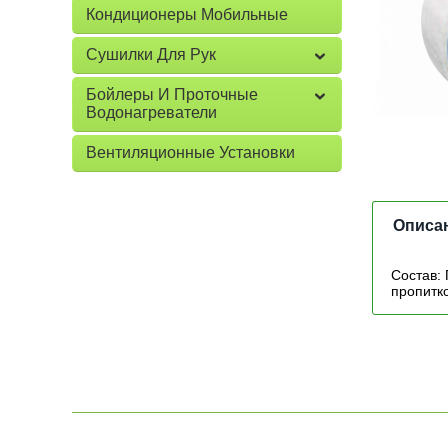
Кондиционеры Мобильные
Сушилки Для Рук
Бойлеры И Проточные
Водонагреватели
Вентиляционные Установки
Описа
Состав:
пропитк