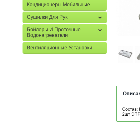
Кондиционеры Мобильные
Сушилки Для Рук
Бойлеры И Проточные
Водонагреватели
Вентиляционные Установки
Описа
Состав:
2шт ЭПР