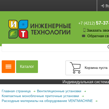
В
57-37
+7 (4212)
Заказать зво
Обратная св
Каталог
Корзина пуста
Индивидуальная система с
Главная страница
Вентиляционные установки
Компактные моноблочные приточные установки
Расходные материалы на оборудование VENTMACHINE