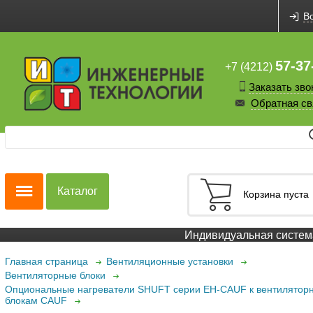
В
57-37
+7 (4212)
Заказать зво
Обратная св
Каталог
Корзина пуста
Индивидуальная система 
Главная страница
Вентиляционные установки
Вентиляторные блоки
Опциональные нагреватели SHUFT серии EH-CAUF к вентилятор
блокам CAUF