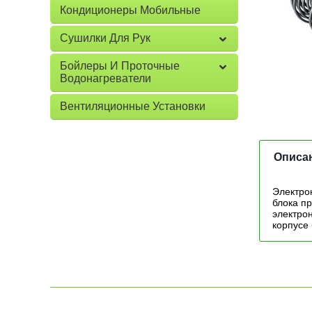
Кондиционеры Мобильные
Сушилки Для Рук
Бойлеры И Проточные
Водонагреватели
Вентиляционные Установки
Описа
Электро
блока п
электро
корпусе