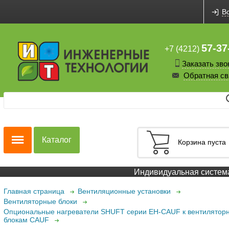
В
57-37
+7 (4212)
Заказать зво
Обратная св
Каталог
Корзина пуста
Индивидуальная система 
Главная страница
Вентиляционные установки
Вентиляторные блоки
Опциональные нагреватели SHUFT серии EH-CAUF к вентилятор
блокам CAUF