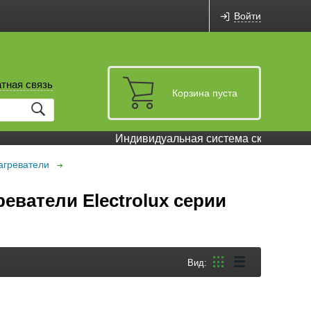
Войти
тная связь
Корзина пуста
Индивидуальная система скидок и бону
агреватели
еватели Electrolux серии
Вид: