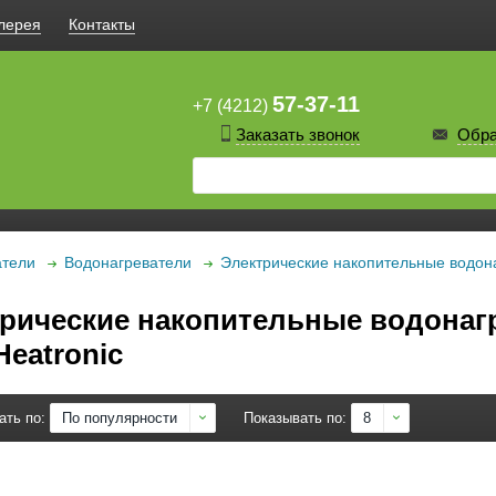
лерея
Контакты
57-37-11
+7 (4212)
Заказать звонок
Обра
атели
Водонагреватели
Электрические накопительные водон
рические накопительные водонагр
eatronic
ать по:
По популярности
Показывать по:
8