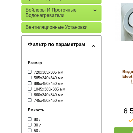
Бойлеры И Проточные
Водонагреватели
Вентиляционные Установки
Фильтр по параметрам
Размер
Водо
720x385x385 мм
Elec
585x340x340 мм
895x450x450 мм
1045x385x385 мм
860x340x340 мм
745x450x450 мм
6 
Емкость
80 л
30 л
50 л