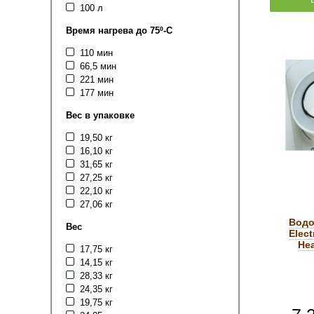
100 л
Время нагрева до 75º-С
110 мин
66,5 мин
221 мин
177 мин
Вес в упаковке
19,50 кг
16,10 кг
31,65 кг
27,25 кг
22,10 кг
27,06 кг
Водо
Вес
Elec
Hea
17,75 кг
14,15 кг
28,33 кг
24,35 кг
19,75 кг