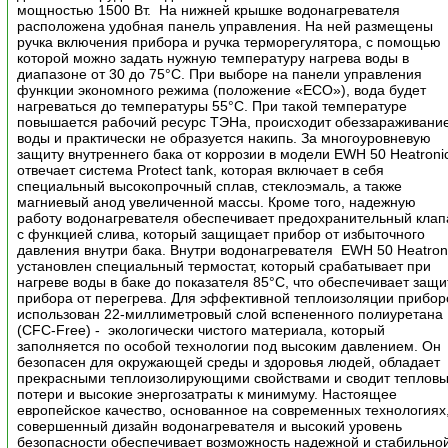
мощностью 1500 Вт. На нижней крышке водонагревателя
расположена удобная панель управления. На ней размещены
ручка включения прибора и ручка терморегулятора, с помощью
которой можно задать нужную температуру нагрева воды в
диапазоне от 30 до 75°С. При выборе на панели управления
функции экономного режима (положение «ЕCO»), вода будет
нагреваться до температуры 55°С. При такой температуре
повышается рабочий ресурс ТЭНа, происходит обеззараживани
воды и практически не образуется накипь. За многоуровневую
защиту внутреннего бака от коррозии в модели EWH 50 Heatroni
отвечает система Protect tank, которая включает в себя
специальный высокопрочный сплав, стеклоэмаль, а также
магниевый анод увеличенной массы. Кроме того, надежную
работу водонагревателя обеспечивает предохранительный клап
с функцией слива, который защищает прибор от избыточного
давления внутри бака. Внутри водонагревателя EWH 50 Heatron
установлен специальный термостат, который срабатывает при
нагреве воды в баке до показателя 85°С, что обеспечивает защи
прибора от перегрева. Для эффективной теплоизоляции прибор
использован 22-миллиметровый слой вспененного полиуретана
(CFC-Free) - экологически чистого материала, который
заполняется по особой технологии под высоким давлением. Он
безопасен для окружающей среды и здоровья людей, обладает
прекрасными теплоизолирующими свойствами и сводит теплов
потери и высокие энергозатраты к минимуму. Настоящее
европейское качество, основанное на современных технологиях
совершенный дизайн водонагревателя и высокий уровень
безопасности обеспечивает возможность надежной и стабильно